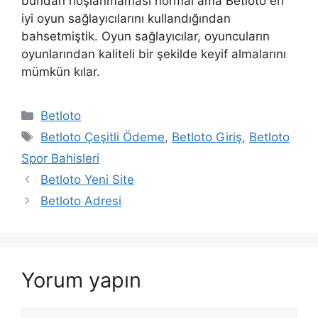
bundan hoşlanmaması normal ama Betloto en
iyi oyun sağlayıcılarını kullandığından
bahsetmiştik. Oyun sağlayıcılar, oyuncuların
oyunlarından kaliteli bir şekilde keyif almalarını
mümkün kılar.
Kategoriler
Betloto
Etiketler
Betloto Çeşitli Ödeme
,
Betloto Giriş
,
Betloto
Spor Bahisleri
Betloto Yeni Site
Betloto Adresi
Yorum yapın
Yorum