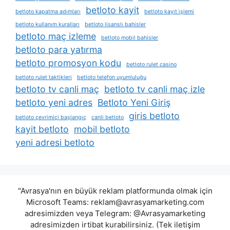
betloto kayit
betloto kapatma adımları
betloto kayıt i̇şlemi
betloto kullanım kuralları
betloto lisanslı bahisler
betloto maç izleme
betloto mobil bahisler
betloto para yatırma
betloto promosyon kodu
betloto rulet casino
betloto rulet taktikleri
betloto telefon uyumluluğu
betloto tv canli maç
betloto tv canli maç izle
betloto yeni adres
Betloto Yeni Giriş
giris betloto
betloto çevrimiçi başlangıç
canli betloto
kayit betloto
mobil betloto
yeni adresi betloto
"Avrasya'nın en büyük reklam platformunda olmak için
Microsoft Teams:
reklam@avrasyamarketing.com
adresimizden veya Telegram: @Avrasyamarketing
adresimizden irtibat kurabilirsiniz. (Tek iletişim