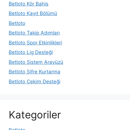
Betloto Kör Bahis
Betloto Kayıt Bölümü
Betloto
Betloto Takip Adımları
Betloto Spor Etkinlikleri
Betloto Lig Desteği
Betloto Sistem Arayüzü
Betloto Şifre Kurtarma
Betloto Çekim Desteği
Kategoriler
Betloto