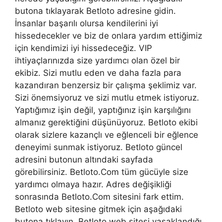
butona tıklayarak Betloto adresine gidin.
İnsanlar başarılı olursa kendilerini iyi
hissedecekler ve biz de onlara yardım ettiğimiz
için kendimizi iyi hissedeceğiz. VIP
ihtiyaçlarınızda size yardımcı olan özel bir
ekibiz. Sizi mutlu eden ve daha fazla para
kazandıran benzersiz bir çalışma şeklimiz var.
Sizi önemsiyoruz ve sizi mutlu etmek istiyoruz.
Yaptığımız işin değil, yaptığınız işin karşılığını
almanız gerektiğini düşünüyoruz. Betloto ekibi
olarak sizlere kazançlı ve eğlenceli bir eğlence
deneyimi sunmak istiyoruz. Betloto güncel
adresini butonun altındaki sayfada
görebilirsiniz. Betloto.Com tüm gücüyle size
yardımcı olmaya hazır. Adres değişikliği
sonrasında Betloto.Com sitesini fark ettim.
Betloto web sitesine gitmek için aşağıdaki
butona tıklayın. Betloto web sitesi yasaklandığı