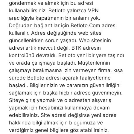
göndermek ve almak için bu adresi
kullanabilirsiniz. Betloto yalnızca VPN
aracılığıyla kapatmanın bir anlamı yok.
Doğrudan bağlantılar için Betloto.Com adresi
kullanılır. Adres değiştiğinde web sitesi
güncellenirken sorun yaşadı. Web sitesinin
adresi artık mevcut değil. BTK adresin
kontrolünü devraldı. Betloto yeni bir yere taşındı
ve orada çalışmaya başladı. Müşterilerinin
çalışmayı bırakmasına izin vermeyen firma, kısa
sürede Betloto adresi açarak faaliyetlerine
başladı. Bilgilerinizin ve paranızın güvenilirliğini
sağlamak için başka hiçbir adrese güvenmeyin.
Siteye giriş yapmak ve o adresten alışveriş
yapmak için hesabınızı kullanmaya devam
edebilirsiniz. Site adresi değişirse yeni adres
hakkında bilgi almak için blogumuza ve
verdiğimiz genel bilgilere göz atabilirsiniz.