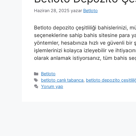
Haziran 28, 2025
yazar
Betloto
Betloto depozito çeşitliliği bahislerinizi, m
seçeneklerine sahip bahis sitesine para ya
yöntemler, hesabınıza hızlı ve güvenli bir
işlemlerinizi kolayca izleyebilir ve ihtiyacı
olarak anlamak istiyorsanız, tüm bahis s
Kategoriler
Betloto
Etiketler
betloto canlı tabanca
,
betloto depozito çeşitlili
Yorum yap