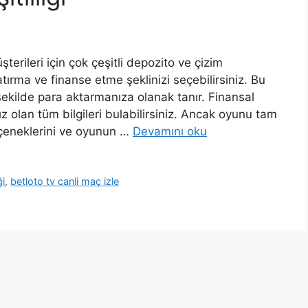
üşterileri için çok çeşitli depozito ve çizim
tırma ve finanse etme şeklinizi seçebilirsiniz. Bu
 şekilde para aktarmanıza olanak tanır. Finansal
nız olan tüm bilgileri bulabilirsiniz. Ancak oyunu tam
eçeneklerini ve oyunun …
Devamını oku
ği
,
betloto tv canli maç izle