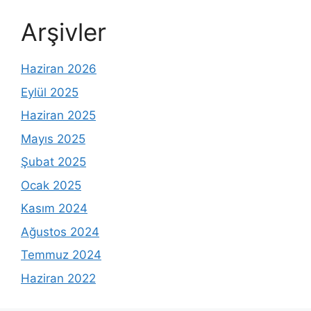
Arşivler
Haziran 2026
Eylül 2025
Haziran 2025
Mayıs 2025
Şubat 2025
Ocak 2025
Kasım 2024
Ağustos 2024
Temmuz 2024
Haziran 2022