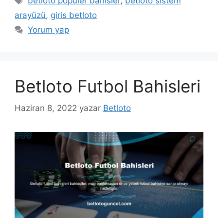
betloto popüler bahisler
,
betloto sistem
arayüzü
,
giris betloto
Yorum yap
Betloto Futbol Bahisleri
Haziran 8, 2022
yazar
Betloto