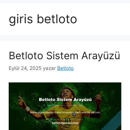
giris betloto
Betloto Sistem Arayüzü
Eylül 24, 2025
yazar
Betloto