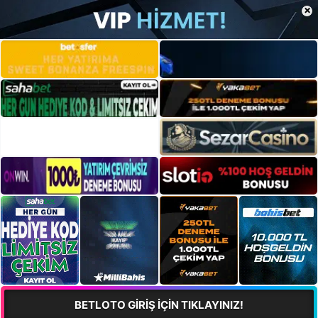
×
BETLOTO GİRİŞ İÇİN TIKLAYINIZ!