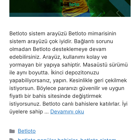
Betloto sistem arayüzü Betloto mimarisinin
sistem arayüzü çok iyidir. Bağlantı sorunu
olmadan Betloto desteklemeye devam
edebilirsiniz. Arayüz, kullanımı kolay ve
yormayan bir yapıya sahiptir. Masaüstü sürümü
ile aynı boyutta. İkinci depozitonuzu
yapabiliyorsanız, yapın. Kesinlikle geri çekilmek
istiyorsun. Böylece paranızı güvenilir ve uygun
fiyatlı bir bahis sitesinde değiştirmek
istiyorsunuz. Betloto canlı bahislere katılırlar. İyi
üyelere sahip …
Devamını oku
Kategoriler
Betloto
Etiketler