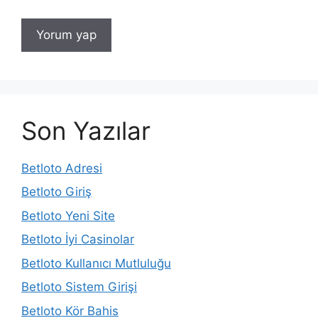
Son Yazılar
Betloto Adresi
Betloto Giriş
Betloto Yeni Site
Betloto İyi Casinolar
Betloto Kullanıcı Mutluluğu
Betloto Sistem Girişi
Betloto Kör Bahis