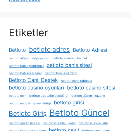
Etiketler
betloto adres
Betloto
Betloto Adresi
betloto altyapı sağlayıcıları
betloto avantajlı hizmet
betloto bahis sitesi
betloto bahis platformu
betloto bahisçi hizmet
betloto bonus yardımı
Betloto Canlı Destek
betloto canlı tabanca
betloto casino oyunları
betloto casino sitesi
betloto com
betloto depozito çeşitliliği
betloto düzenli kazanç
betloto girisi
betloto endüstri güvenilirliği
Betloto Güncel
Betloto Giriş
betloto güven lisansı
betloto i̇şlemler üyeler
betloto i̇şlevsel site
betloto kayit
betloto kapatma adımları
betloto kayıt i̇şlemi