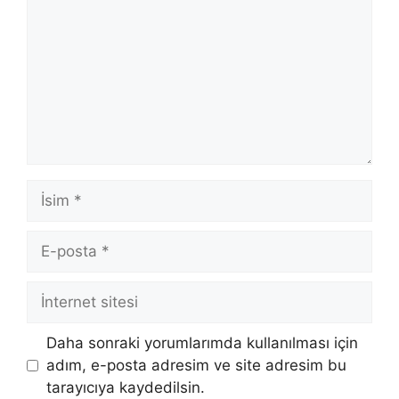
İsim
E-
posta
İnternet
sitesi
Daha sonraki yorumlarımda kullanılması için
adım, e-posta adresim ve site adresim bu
tarayıcıya kaydedilsin.