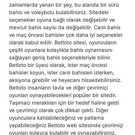
zamanlarda yanan bir şey, bu alanda bir sürü
bahis ve voleybolu bulabilirsiniz. Sitedeki
seçenekler oyuna bağlı olarak değişebilir ve
mevcut bahis sayısı da değişebilir. Canlı bahis
ve maç öncesi bahisler çok daha iyi seçenekler
olarak kabul edilir. Betloto sitesi, oyuncuların
çeşitli oyunlara kolaylıkla bahis oynamasını
sağlayan geniş bahis seçenekleriyle bilinir.
Betloto bir üyesi olarak, ister maç öncesi
bahisler koyun, ister canlı bahisleri izlerken,
aksiyona girebilir ve heyecanı hissedebilirsiniz.
Betloto insanların tavla ve diğer çevrimiçi
oyunları oynayabilecekleri popüler bir sitedir.
Taşımacı meraklıları için bir hedef haline geldi
ve çevrimiçi olarak çok dikkat çekti. Diğer
oyunculara katılabileceğiniz ve patlama
yapabileceğiniz Betloto web sitesinde çevrimiçi
oyunları kolayca bulabilir ve oynayabilirsiniz.