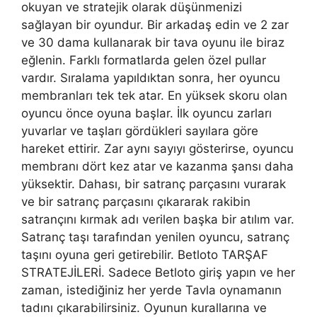
okuyan ve stratejik olarak düşünmenizi
sağlayan bir oyundur. Bir arkadaş edin ve 2 zar
ve 30 dama kullanarak bir tava oyunu ile biraz
eğlenin. Farklı formatlarda gelen özel pullar
vardır. Sıralama yapıldıktan sonra, her oyuncu
membranları tek tek atar. En yüksek skoru olan
oyuncu önce oyuna başlar. İlk oyuncu zarları
yuvarlar ve taşları gördükleri sayılara göre
hareket ettirir. Zar aynı sayıyı gösterirse, oyuncu
membranı dört kez atar ve kazanma şansı daha
yüksektir. Dahası, bir satranç parçasını vurarak
ve bir satranç parçasını çıkararak rakibin
satrançını kırmak adı verilen başka bir atılım var.
Satranç taşı tarafından yenilen oyuncu, satranç
taşını oyuna geri getirebilir. Betloto TARŞAF
STRATEJİLERİ. Sadece Betloto giriş yapın ve her
zaman, istediğiniz her yerde Tavla oynamanın
tadını çıkarabilirsiniz. Oyunun kurallarına ve