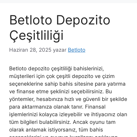
Betloto Depozito
Çeşitliliği
Haziran 28, 2025
yazar
Betloto
Betloto depozito çeşitliliği bahislerinizi,
müşterileri için çok çeşitli depozito ve çizim
seçeneklerine sahip bahis sitesine para yatırma
ve finanse etme şeklinizi seçebilirsiniz. Bu
yöntemler, hesabınıza hızlı ve güvenli bir şekilde
para aktarmanıza olanak tanır. Finansal
işlemlerinizi kolayca izleyebilir ve ihtiyacınız olan
tüm bilgileri bulabilirsiniz. Ancak oyunu tam
olarak anlamak istiyorsanız, tüm bahis