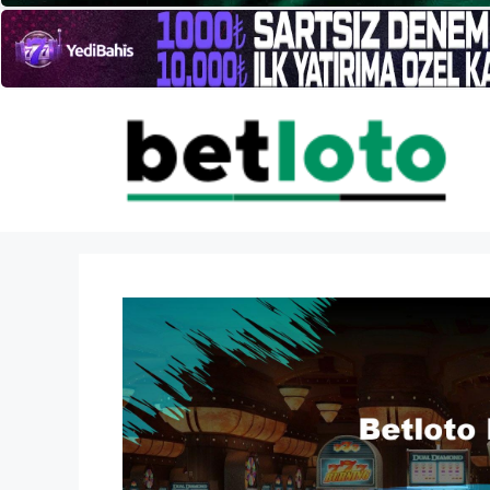
İçeriğe
atla