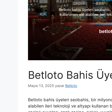
Betloto Bahis Üye
Mayıs 13, 2025
yazar
Betloto
Betloto bahis üyeleri seobahis, bir milyond
alabilen ileri teknoloji ve altyapı kullanan 