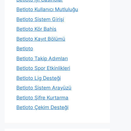
Betloto Kullanıcı Mutluluğu
Betloto Sistem Girişi
Betloto Kör Bahis
Betloto Kayıt Bölümü
Betloto
Betloto Takip Adımları
Betloto Spor Etkinlikleri
Betloto Lig Desteği
Betloto Sistem Arayüzü
Betloto Şifre Kurtarma
Betloto Çekim Desteği