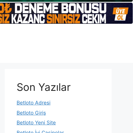
Son Yazılar
Betloto Adresi
Betloto Giriş
Betloto Yeni Site
Betloto İyi Casinolar