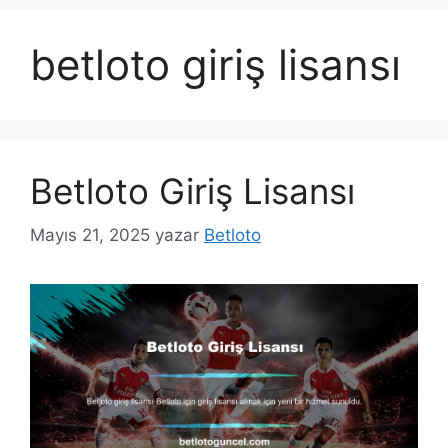
betloto giriş lisansı
Betloto Giriş Lisansı
Mayıs 21, 2025
yazar
Betloto