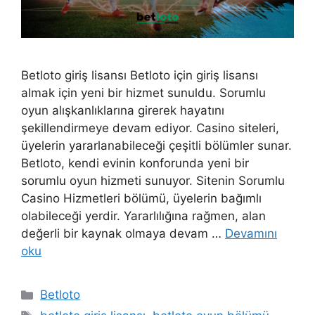
Betloto giriş lisansı Betloto için giriş lisansı
almak için yeni bir hizmet sunuldu. Sorumlu
oyun alışkanlıklarına girerek hayatını
şekillendirmeye devam ediyor. Casino siteleri,
üyelerin yararlanabileceği çeşitli bölümler sunar.
Betloto, kendi evinin konforunda yeni bir
sorumlu oyun hizmeti sunuyor. Sitenin Sorumlu
Casino Hizmetleri bölümü, üyelerin bağımlı
olabileceği yerdir. Yararlılığına rağmen, alan
değerli bir kaynak olmaya devam …
Devamını
oku
Kategoriler
Betloto
Etiketler