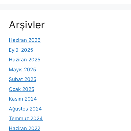
Arşivler
Haziran 2026
Eylül 2025
Haziran 2025
Mayıs 2025
Şubat 2025
Ocak 2025
Kasım 2024
Ağustos 2024
Temmuz 2024
Haziran 2022