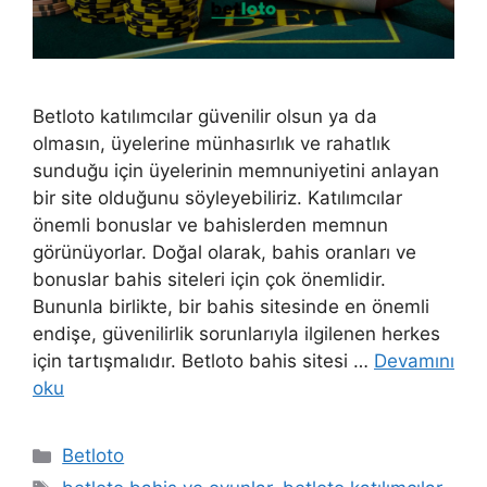
Betloto katılımcılar güvenilir olsun ya da
olmasın, üyelerine münhasırlık ve rahatlık
sunduğu için üyelerinin memnuniyetini anlayan
bir site olduğunu söyleyebiliriz. Katılımcılar
önemli bonuslar ve bahislerden memnun
görünüyorlar. Doğal olarak, bahis oranları ve
bonuslar bahis siteleri için çok önemlidir.
Bununla birlikte, bir bahis sitesinde en önemli
endişe, güvenilirlik sorunlarıyla ilgilenen herkes
için tartışmalıdır. Betloto bahis sitesi …
Devamını
oku
Kategoriler
Betloto
Etiketler