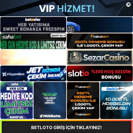
×
BETLOTO GİRİŞ İÇİN TIKLAYINIZ!