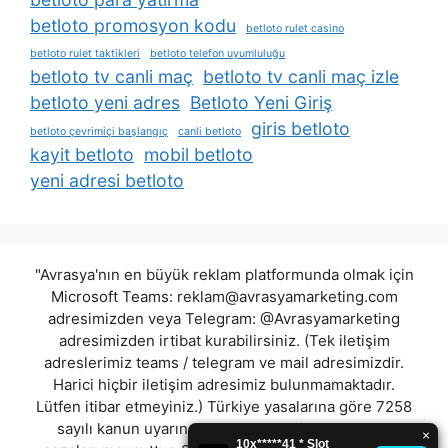
betloto promosyon kodu
betloto rulet casino
betloto rulet taktikleri
betloto telefon uyumluluğu
betloto tv canli maç
betloto tv canli maç izle
betloto yeni adres
Betloto Yeni Giriş
giris betloto
betloto çevrimiçi başlangıç
canli betloto
kayit betloto
mobil betloto
yeni adresi betloto
"Avrasya'nın en büyük reklam platformunda olmak için
Microsoft Teams:
reklam@avrasyamarketing.com
adresimizden veya Telegram: @Avrasyamarketing
adresimizden irtibat kurabilirsiniz. (Tek iletişim
adreslerimiz teams / telegram ve mail adresimizdir.
Harici hiçbir iletişim adresimiz bulunmamaktadır.
Lütfen itibar etmeyiniz.) Türkiye yasalarına göre 7258
sayılı kanun uyarınca yasa dışı bahis oynamanın