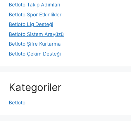
Betloto Takip Adımları
Betloto Spor Etkinlikleri
Betloto Lig Desteği
Betloto Sistem Arayüzü
Betloto Şifre Kurtarma
Betloto Çekim Desteği
Kategoriler
Betloto