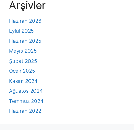
Arşivler
Haziran 2026
Eylül 2025
Haziran 2025
Mayıs 2025
Şubat 2025
Ocak 2025
Kasım 2024
Ağustos 2024
Temmuz 2024
Haziran 2022